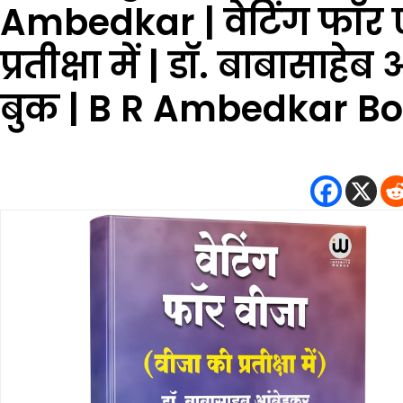
Ambedkar | वेटिंग फॉर ए
प्रतीक्षा में | डॉ. बाबासा
बुक | B R Ambedkar Book