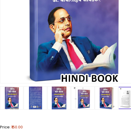
Price:
₹150.00