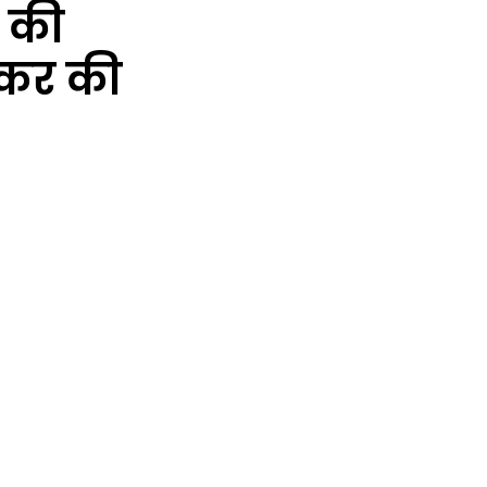
ा की
ेडकर की