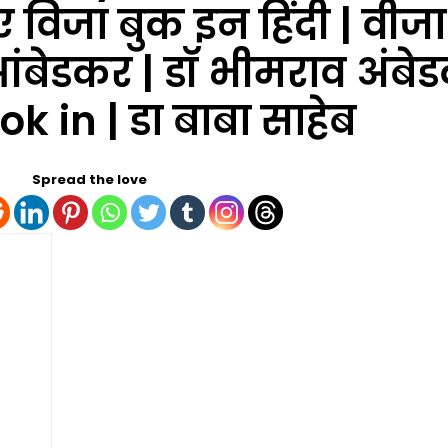
 विजा बुक इन हिंदी | वीज
हेब आंबेडकर | डॉ भीमराव अंब
 in | डा बाबा साहेब
Spread the love