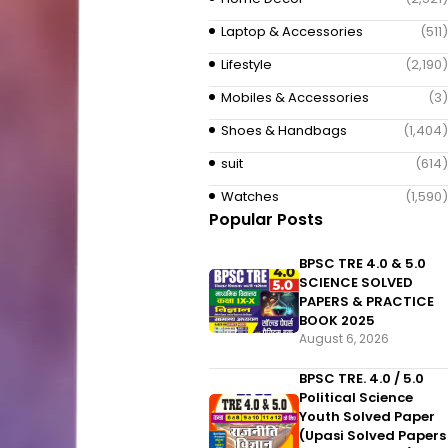
Laptop & Accessories
(511)
Lifestyle
(2,190)
Mobiles & Accessories
(3)
Shoes & Handbags
(1,404)
suit
(614)
Watches
(1,590)
Popular Posts
BPSC TRE 4.0 & 5.0
SCIENCE SOLVED
PAPERS & PRACTICE
BOOK 2025
August 6, 2026
BPSC TRE. 4.0 / 5.0
Political Science
Youth Solved Paper
(Upasi Solved Papers